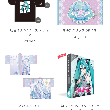
初音ミク V6イラストTシャ
マルチクリップ (夢ノ内)
ツ
¥1,600
¥5,060
法被（ぶーた）
初音ミク V6 スターターパ