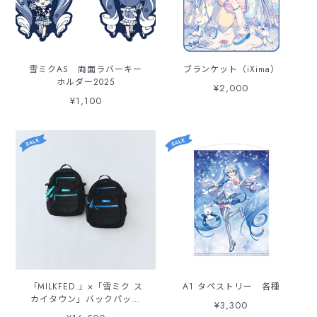
雪ミクAS 両面ラバーキー
ブランケット（iXima）
ホルダー2025
¥2,000
¥1,100
「MILKFED.」×「雪ミク ス
A1 タペストリー 各種
カイタウン」バックパック
¥3,300
【30L・ノートPC収納可・