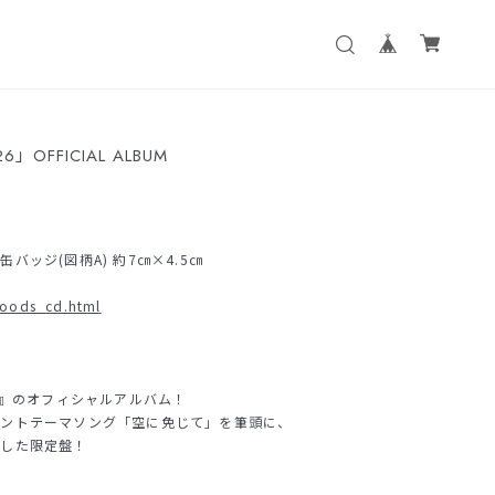
FFICIAL ALBUM
ッジ(図柄A) 約7㎝×4.5㎝
goods_cd.html
す
」』のオフィシャルアルバム！
ベントテーマソング「空に免じて」を筆頭に、
録した限定盤！