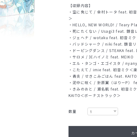
【収録内容】
・空に免じて / 傘村トータ feat.
＞
・HELLO, NEW WORLD! / Teary Pl
・死にたくない / Usagi3 feat. 鏡
・ジェヘナ / wotaku feat. 初音ミク
・バッドシャーク / niki feat. 鏡音
・ドーピングダンス / STEAKA feat
・サロメ / ⌘ハイノミ feat. MEIKO
・エル・タンゴ・エゴイスタ / nyanya
・こたえて / imie feat. 初音
・青炎 / せきこみごはん feat. KAITO
・泥中に咲く / 針原翼（はりーP） fe
・きみのおと / 瀬名航 feat. 初
KAITO＜ボーナストラック＞
数量
カ