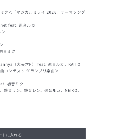
 初音ミク＜「マジカルミライ 2026」テーマソング
anet feat. 巡音ルカ
音レン
リン
. 初音ミク
nnya（大天才P） feat. 巡音ルカ、KAITO
ミク＜楽曲コンテスト グランプリ楽曲＞
at. 初音ミク
音ミク、鏡音リン、鏡音レン、巡音ルカ、MEIKO、
ートに入れる