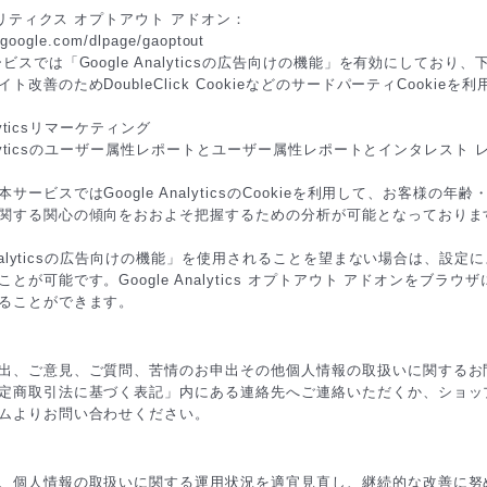
アナリティクス オプトアウト アドオン：
s.google.com/dlpage/gaoptout
ビスでは「Google Analyticsの広告向けの機能」を有効にしており
ト改善のためDoubleClick CookieなどのサードパーティCookieを
alyticsリマーケティング
Analyticsのユーザー属性レポートとユーザー属性レポートとインタレスト 
サービスではGoogle AnalyticsのCookieを利用して、お客様の
関する関心の傾向をおおよそ把握するための分析が可能となっておりま
 Analyticsの広告向けの機能」を使用されることを望まない場合は、設
とが可能です。Google Analytics オプトアウト アドオンをブラ
ることができます。
出、ご意見、ご質問、苦情のお申出その他個人情報の取扱いに関するお
定商取引法に基づく表記」内にある連絡先へご連絡いただくか、ショッ
ムよりお問い合わせください。
、個人情報の取扱いに関する運用状況を適宜見直し、継続的な改善に努