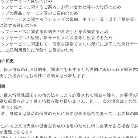
ョップサービスの提供のため
ョップサービスに関するご案内、お問い合わせ等への対応のため
ョップの商品、サービス等のご案内のため
ョップサービスに関する当ショップの規約、ポリシー等（以下「規約等
に対する対応のため
ョップサービスに関する規約等の変更などを通知するため
ョップサービスの改善、新サービスの開発等に役立てるため
ョップサービスに関連して、個別を識別できない形式に加工した統計デ
他、上記利用目的に付随する目的のため
的の変更
、個人情報の利用目的を、関連性を有すると合理的に認められる範囲内
更した場合にはお客様に通知又は公表します。
制限
、個人情報保護法その他の法令により許容される場合を除き、お客様の
要な範囲を超えて個人情報を取り扱いません。但し、次の場合はこの限
に基づく場合
生命、身体又は財産の保護のために必要がある場合であって、お客様の
衛生の向上又は児童の健全な育成の推進のために特に必要がある場合で
が困難であるとき