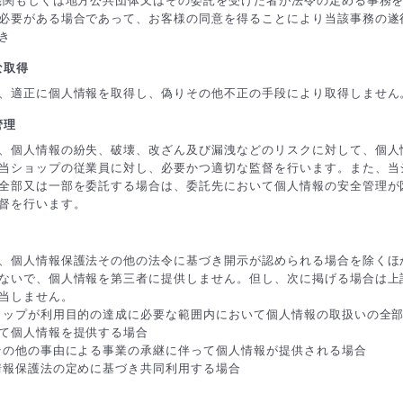
機関もしくは地方公共団体又はその委託を受けた者が法令の定める事務
必要がある場合であって、お客様の同意を得ることにより当該事務の遂
き
な取得
、適正に個人情報を取得し、偽りその他不正の手段により取得しません
管理
、個人情報の紛失、破壊、改ざん及び漏洩などのリスクに対して、個人
当ショップの従業員に対し、必要かつ適切な監督を行います。また、当
全部又は一部を委託する場合は、委託先において個人情報の安全管理が
督を行います。
、個人情報保護法その他の法令に基づき開示が認められる場合を除くほ
ないで、個人情報を第三者に提供しません。但し、次に掲げる場合は上
当しません。
ョップが利用目的の達成に必要な範囲内において個人情報の取扱いの全
て個人情報を提供する場合
その他の事由による事業の承継に伴って個人情報が提供される場合
情報保護法の定めに基づき共同利用する場合