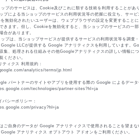
ョップのサービスは、Cookie及びこれに類する技術を利用することがあ
ップによる当ショップのサービスの利用状況等の把握に役立ち、サービ
kieを無効化されたいユーザーは、ウェブブラウザの設定を変更することによ
できます。但し、Cookieを無効化すると、当ショップのサービスの一
場合があります。
ョップは、当ショップサービスが提供するサービスの利用状況等を調査
Google LLCが提供する Google アナリティクスを利用しています。G
収集、処理される仕組みその他Googleアナリティクスの詳しい情報に
覧ください。
アナリティクス 利用規約：
google.com/analytics/terms/jp.html
ogle パートナーのサイトやアプリを使用する際の Google によるデー
cies.google.com/technologies/partner-sites?hl=ja
プライバシーポリシー：
cies.google.com/privacy?hl=ja
ご自身のデータが Google アナリティクスで使用されることを望まない
Google アナリティクス オプトアウト アドオンをご利用ください。