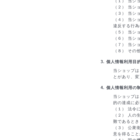
（１） 当シ
（２） 当シ
（３） 当シ
（４） 当シ
違反する行為
（５） 当シ
（６） 当シ
（７） 当シ
（８） その
3. 個人情報利用目
当ショップは
とがあり、変
4. 個人情報利用の
当ショップは
的の達成に必
（１） 法令
（２） 人の
難であるとき
（３） 公衆
意を得ること