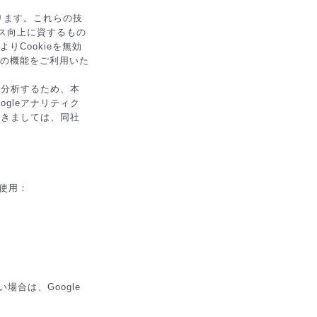
ります。これらの技
ス向上に資するもの
りCookieを無効
部の機能をご利用いた
・分析するため、本
oogleアナリティク
つきましては、同社
タ使用：
場合は、Google