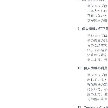
当ショップは
ご本人からの
存在しないと
プが開示の義
9. 個人情報の訂正
当ショップは
その内容の訂
らのご請求で
い、その結果
い旨の決定を
令により、当
10. 個人情報の利
当ショップは
われていると
報保護法の定
において、そ
認の上で、遅
その他の法令
11. Cookie（