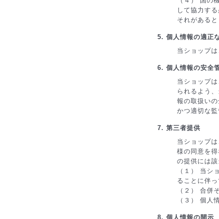
（４） 国の
して協力する
それがあると
5. 個人情報の適正
当ショップは
6. 個人情報の安全
当ショップは
られるよう、
報の取扱いの
かつ適切な監
7. 第三者提供
当ショップは
様の同意を得
の提供には該
（１） 当シ
ることに伴っ
（２） 合併
（３） 個人
8. 個人情報の開示