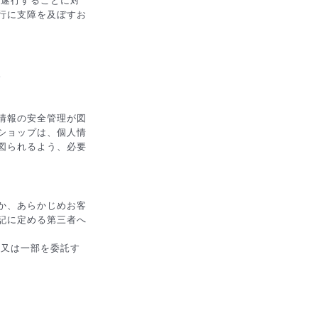
を遂行することに対
行に支障を及ぼすお
。
情報の安全管理が図
ショップは、個人情
図られるよう、必要
か、あらかじめお客
記に定める第三者へ
部又は一部を委託す