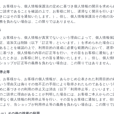
、お客様から、個人情報保護法の定めに基づき個人情報の開示を求めら
ご請求であることを確認の上で、お客様に対し、遅滞なく開示を行いま
きにはその旨を通知いたします。）。但し、個人情報保護法その他の法
務を負わない場合は、この限りではありません。
等
、お客様から、個人情報が真実でないという理由によって、個人情報保
正、追加又は削除（以下「訂正等」といいます。）を求められた場合に
あることを確認の上で、利用目的の達成に必要な範囲内において、遅滞
に基づき、個人情報の内容の訂正等を行い、その旨をお客様に通知しま
したときは、お客様に対しその旨を通知いたします。）。但し、個人情
ショップが訂正等の義務を負わない場合は、この限りではありません。
用停止等
、お客様から、お客様の個人情報が、あらかじめ公表された利用目的の
いう理由又は偽りその他不正の手段により取得されたものであるという
めに基づきその利用の停止又は消去（以下「利用停止等」といいます。
のご請求に理由があることが判明した場合には、お客様ご本人からのご
滞なく個人情報の利用停止等を行い、その旨をお客様に通知します。但
により、当ショップが利用停止等の義務を負わない場合は、この限りで
クッキー）その他の技術の利用