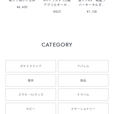
桜ミクぬいぐるみ
MVイラスト CD風
雪ミクAS 両面ラ
アクリルキーホル
バーキーホルダー
¥4,400
ダー
2025
¥825
¥1,100
CATEGORY
ポケミクライブ
アパレル
雑貨
食品
スマホ・PCグッズ
トラベル
ホビー
ステーショナリー